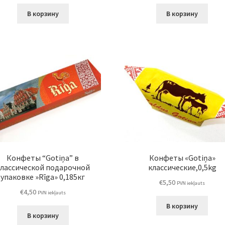
В корзину
В корзину
Конфеты “Gotiņa” в
Конфеты «Gotiņa»
лассической подарочной
классические,0,5kg
упаковке »Rīga» 0,185кг
€
5,50
PVN iekļauts
€
4,50
PVN iekļauts
В корзину
В корзину