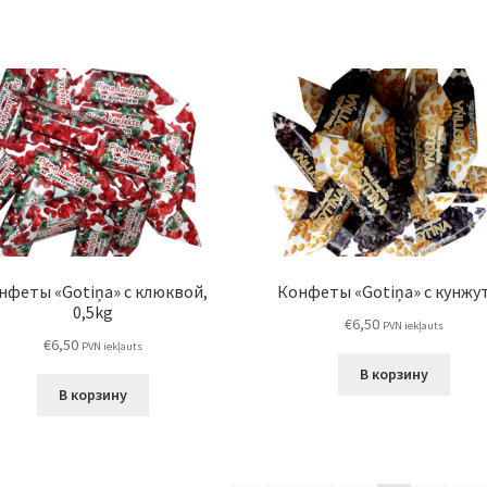
нфеты «Gotiņa» с клюквой,
Конфеты «Gotiņa» с кунжу
0,5kg
€
6,50
PVN iekļauts
€
6,50
PVN iekļauts
В корзину
В корзину