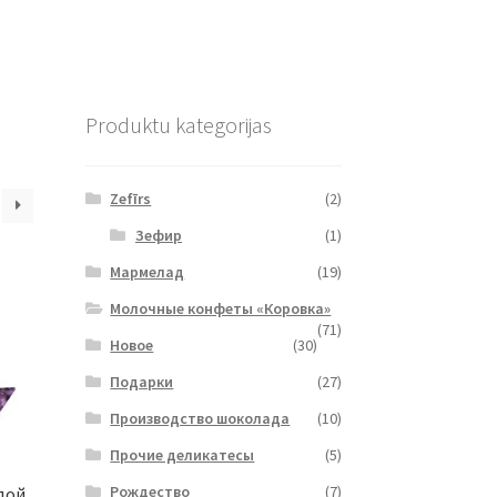
Produktu kategorijas
Zefīrs
(2)
Зефир
(1)
Мармелад
(19)
Молочные конфеты «Коровка»
(71)
Новое
(30)
Подарки
(27)
Производство шоколада
(10)
Прочие деликатесы
(5)
Рождество
(7)
дой