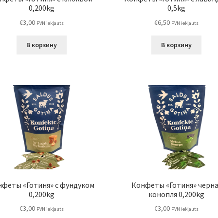
0,200kg
0,5kg
€
3,00
€
6,50
PVN iekļauts
PVN iekļauts
В корзину
В корзину
нфеты «Готиня» с фундуком
Конфеты «Готиня» черна
0,200kg
конопля 0,200kg
€
3,00
€
3,00
PVN iekļauts
PVN iekļauts