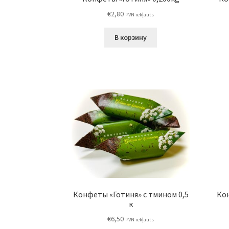
€
2,80
PVN iekļauts
В корзину
Конфеты «Готиня» с тмином 0,5
Ко
к
€
6,50
PVN iekļauts