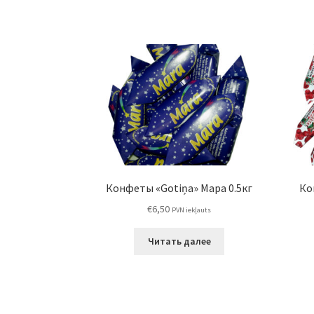
Конфеты «Gotiņa» Мара 0.5кг
Ко
€
6,50
PVN iekļauts
Читать далее