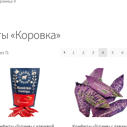
раница 4
ы «Коровка»
1
2
3
4
5
6
из 71
нфеты «Готиня» с клюквой
Конфеты «Готиня» с лаван