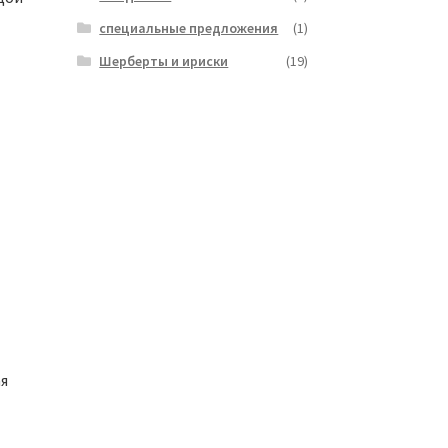
специальные предложения
(1)
Шерберты и ириски
(19)
я