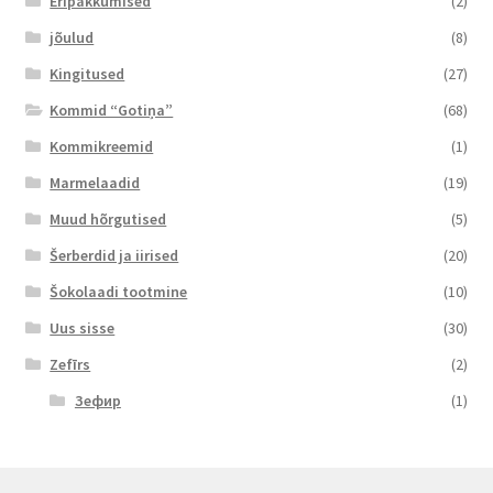
Eripakkumised
(2)
jõulud
(8)
Kingitused
(27)
Kommid “Gotiņa”
(68)
Kommikreemid
(1)
Marmelaadid
(19)
Muud hõrgutised
(5)
Šerberdid ja iirised
(20)
Šokolaadi tootmine
(10)
Uus sisse
(30)
Zefīrs
(2)
Зефир
(1)