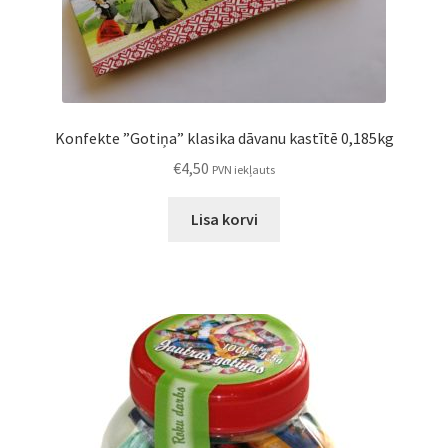
Konfekte ”Gotiņa” klasika dāvanu kastītē 0,185kg
€
4,50
PVN iekļauts
Lisa korvi