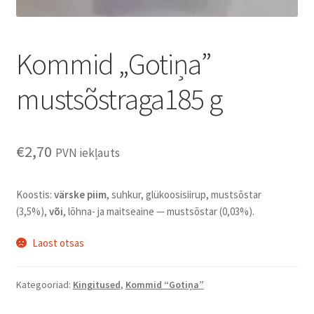
Kommid „Gotiņa”
mustsõstraga185 g
€
2,70
PVN iekļauts
Koostis:
värske piim
, suhkur, glükoosisiirup, mustsõstar
(3,5%),
või
, lõhna- ja maitseaine — mustsõstar (0,03%).
Laost otsas
Kategooriad:
Kingitused
,
Kommid “Gotiņa”