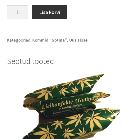
Suur
Lisa korvi
komm
"Gotiņa
roosiõie
maitsega"
Kategooriad:
Kommid “Gotiņa”
,
Uus sisse
60g
kogus
Seotud tooted