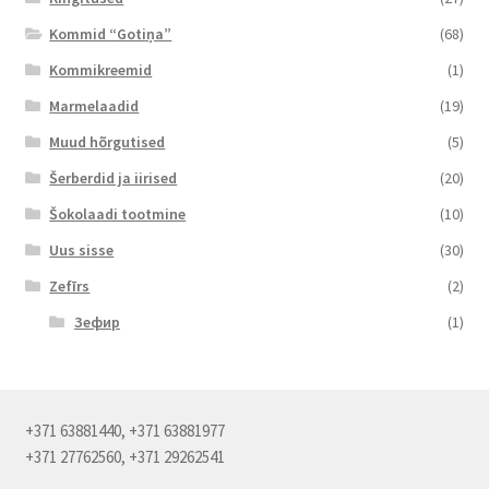
Kommid “Gotiņa”
(68)
Kommikreemid
(1)
Marmelaadid
(19)
Muud hõrgutised
(5)
Šerberdid ja iirised
(20)
Šokolaadi tootmine
(10)
Uus sisse
(30)
Zefīrs
(2)
Зефир
(1)
+371 63881440, +371 63881977
+371 27762560, +371 29262541