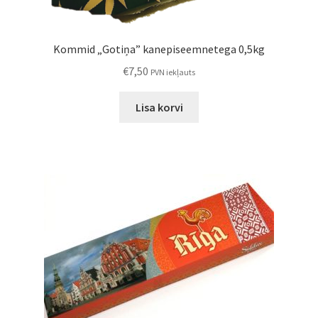
Kommid „Gotiņa” kanepiseemnetega 0,5kg
€
7,50
PVN iekļauts
Lisa korvi