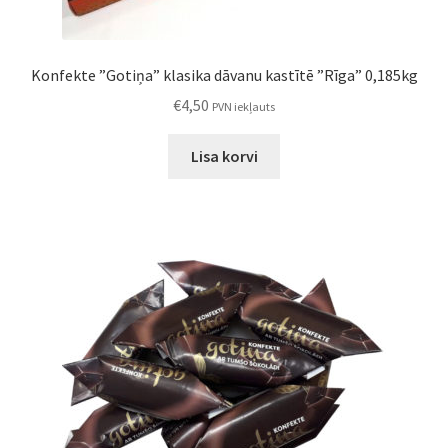
Konfekte ”Gotiņa” klasika dāvanu kastītē ”Rīga” 0,185kg
€
4,50
PVN iekļauts
Lisa korvi