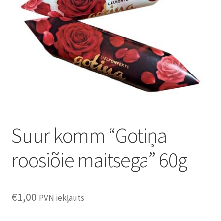
Konditoreja
Suur komm “Gotiņa
roosiõie maitsega” 60g
€
1,00
PVN iekļauts