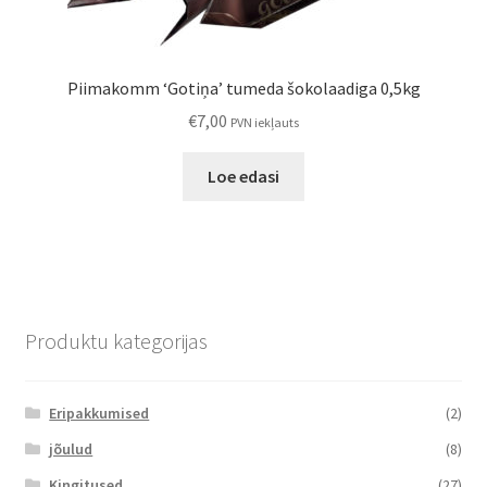
Piimakomm ‘Gotiņa’ tumeda šokolaadiga 0,5kg
€
7,00
PVN iekļauts
Loe edasi
Produktu kategorijas
Eripakkumised
(2)
jõulud
(8)
Kingitused
(27)