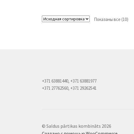
Показаны все (10)
+371 63881440, +371 63881977
+371 27762560, +371 29262541
© Saldus pārtikas kombināts 2026
Создано с помощью WooCommerce
.