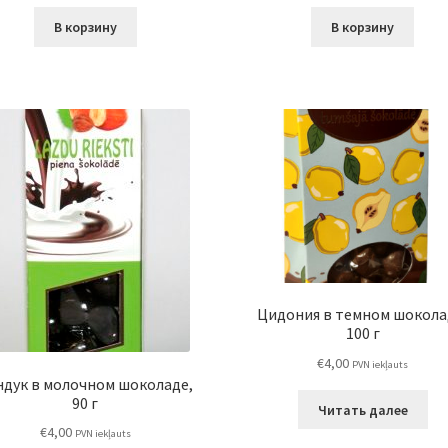
В корзину
В корзину
Цидония в темном шокола
100 г
€
4,00
PVN iekļauts
ндук в молочном шоколаде,
90 г
Читать далее
€
4,00
PVN iekļauts