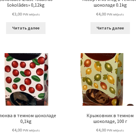
šokolādes» 0,12kg
шоколаде 0.1kg
€
3,00
€
4,00
PVN iekļauts
PVN iekļauts
Читать далее
Читать далее
люква в темном шоколаде
Крыжовник в темном
0,1kg
шоколаде, 100 г
€
4,00
€
4,00
PVN iekļauts
PVN iekļauts