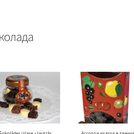
колада
Šokolādes izlase »Jautrās
Ассорти из ягод в темно