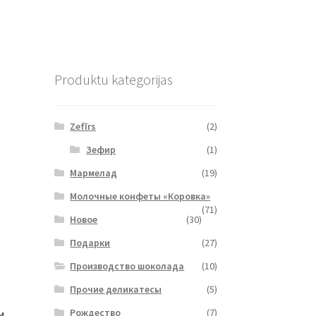
Produktu kategorijas
Zefīrs
(2)
Зефир
(1)
Мармелад
(19)
Молочные конфеты «Коровка»
(71)
Новое
(30)
Подарки
(27)
Производство шоколада
(10)
Прочие деликатесы
(5)
Рождество
(7)
м