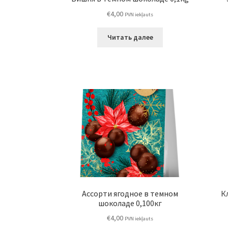
€
4,00
PVN iekļauts
Читать далее
Ассорти ягодное в темном
К
шоколаде 0,100кг
€
4,00
PVN iekļauts