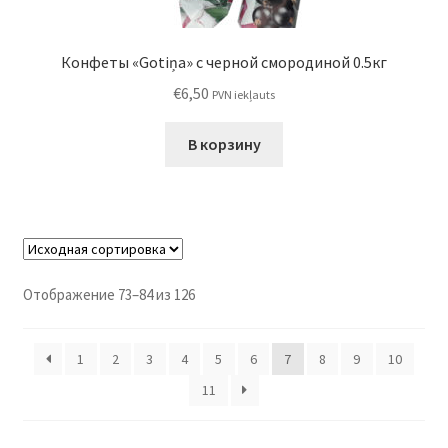
Конфеты «Gotiņa» с черной смородиной 0.5кг
€
6,50
PVN iekļauts
В корзину
Отображение 73–84 из 126
1
2
3
4
5
6
7
8
9
10
11