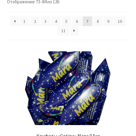
Отображение 73–84 из 126
Konditoreja
1
2
3
4
5
6
7
8
9
10
11
Конфеты «Gotiņa» Мара 0.5кг