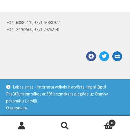
+371 63881440, +371 63881977
+371 27762560, +371 29262541
facebook
twitter
myspace
Labas ziņas - interneta veikals ir atvērts, laipni lūgti!
Pasūtījumiem sākot ar 50€ bezmaksas piegāde uz Omniva
© Saldus pārtikas kombināts 2026
pakomātu Latvijā.
Создано с помощью WooCommerce
.
Отклонить
0
Искать:
Поиск