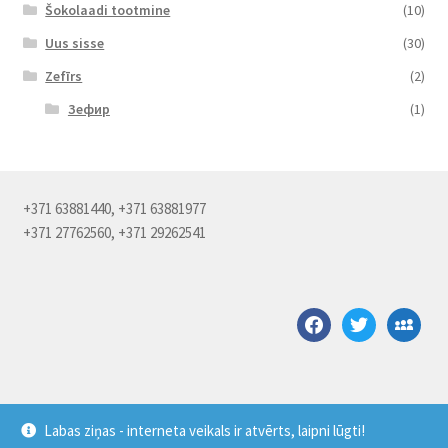
Šokolaadi tootmine
(10)
Uus sisse
(30)
Zefīrs
(2)
Зефир
(1)
+371 63881440, +371 63881977
+371 27762560, +371 29262541
facebook
twitter
myspace
Labas ziņas - interneta veikals ir atvērts, laipni lūgti!