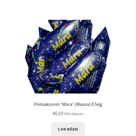
Piimakomm ‘Māra’ (Maara) 0.5kg
€
6,50
PVN iekļauts
Loe edasi