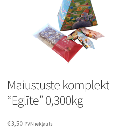
Konditoreja
Maiustuste komplekt
“Eglīte” 0,300kg
€
3,50
PVN iekļauts