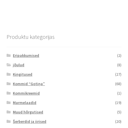
Produktu kategorijas
Eripakkumised
(2)
jõulud
(8)
Kingitused
(27)
Kommid “Gotiņa”
(68)
Kommikreemid
(1)
Marmelaadid
(19)
Muud hõrgutised
(5)
Šerberdid ja iirised
(20)