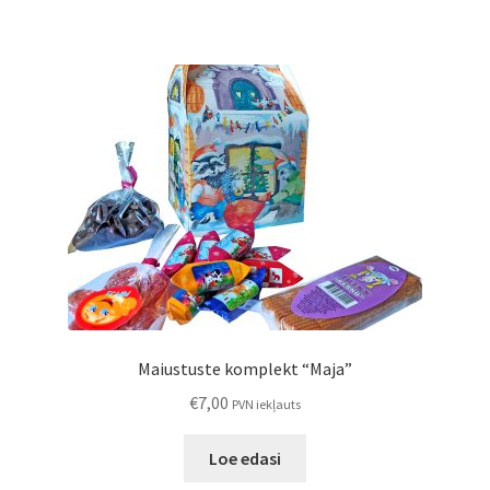
Maiustuste komplekt “Maja”
€
7,00
PVN iekļauts
Loe edasi