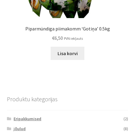
Piparmündiga piimakomm ‘Gotiņa’ 0.5kg
€
6,50
PVN iekļauts
Lisa korvi
Produktu kategorijas
Eripakkumised
(2)
jõulud
(8)