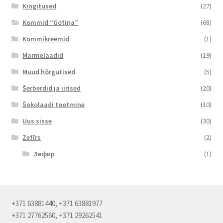
Kingitused
(27)
Kommid “Gotiņa”
(68)
Kommikreemid
(1)
Marmelaadid
(19)
Muud hõrgutised
(5)
Šerberdid ja iirised
(20)
Šokolaadi tootmine
(10)
Uus sisse
(30)
Zefīrs
(2)
Зефир
(1)
+371 63881440, +371 63881977
+371 27762560, +371 29262541