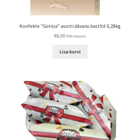
Konfekte ”Gotiņa” asorti dāvanu kastītē 0,28kg
€
6,00
PVN iekļauts
Lisa korvi