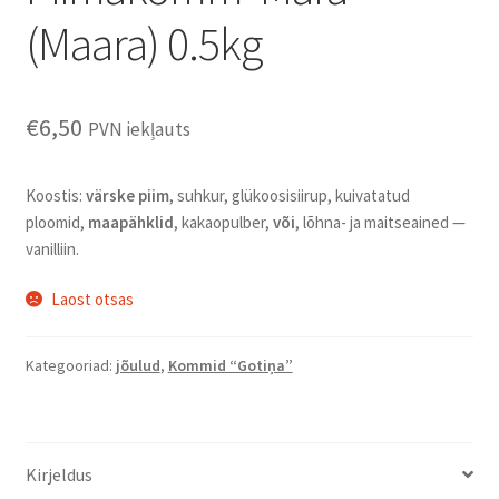
(Maara) 0.5kg
€
6,50
PVN iekļauts
Koostis:
värske piim
, suhkur, glükoosisiirup, kuivatatud
ploomid,
maapähklid
, kakaopulber,
või
, lõhna- ja maitseained —
vanilliin.
Laost otsas
Kategooriad:
jõulud
,
Kommid “Gotiņa”
Kirjeldus