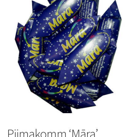
Konditoreja
Piimakomm ‘Māra’