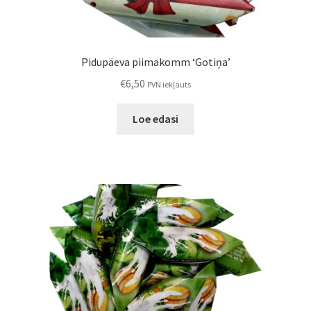
Pidupäeva piimakomm ‘Gotiņa’
€
6,50
PVN iekļauts
Loe edasi