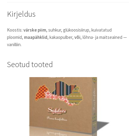
Kirjeldus
Koostis:
värske piim
, suhkur, glükoosisiirup, kuivatatud
ploomid,
maapähklid
, kakaopulber,
või
, lõhna- ja maitseained —
vanilliin.
Seotud tooted