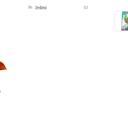
Зефир
(1)
m