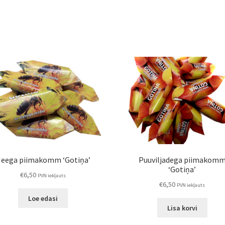
eega piimakomm ‘Gotiņa’
Puuviljadega piimakom
‘Gotiņa’
€
6,50
PVN iekļauts
€
6,50
PVN iekļauts
Loe edasi
Lisa korvi