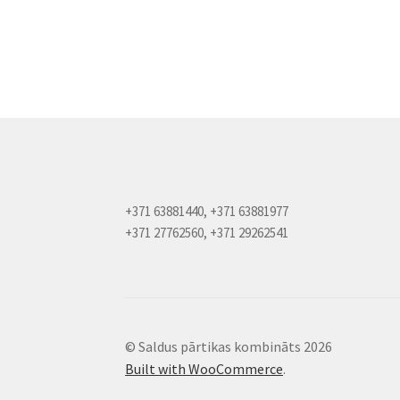
+371 63881440, +371 63881977
+371 27762560, +371 29262541
© Saldus pārtikas kombināts 2026
Built with WooCommerce
.