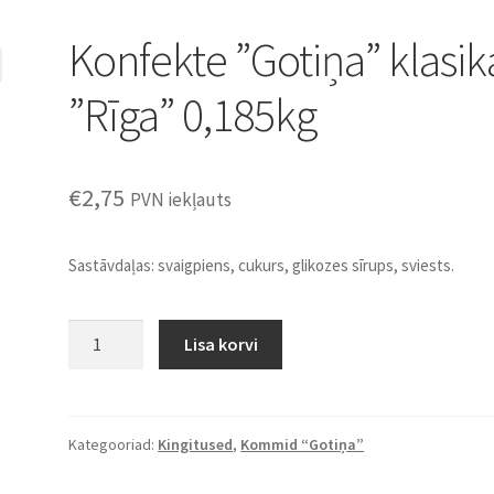
Konfekte ”Gotiņa” klasik
”Rīga” 0,185kg
€
2,75
PVN iekļauts
Sastāvdaļas: svaigpiens, cukurs, glikozes sīrups, sviests.
Konfekte
Lisa korvi
''Gotiņa''
klasika
''Rīga''
0,185kg
Kategooriad:
Kingitused
,
Kommid “Gotiņa”
kogus