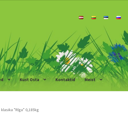
ed
Kust Osta
Kontaktid
Meist
 klasika ”Rīga” 0,185kg