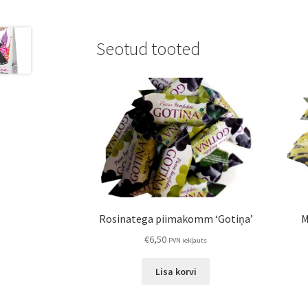
Seotud tooted
Rosinatega piimakomm ‘Gotiņa’
M
€
6,50
PVN iekļauts
Lisa korvi