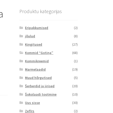
a
Produktu kategorijas
Eripakkumised
(2)
jõulud
(8)
Kingitused
(27)
Kommid “Gotiņa”
(68)
Kommikreemid
(1)
Marmelaadid
(19)
Muud hõrgutised
(5)
Šerberdid ja iirised
(20)
Šokolaadi tootmine
(10)
Uus sisse
(30)
Zefīrs
(2)