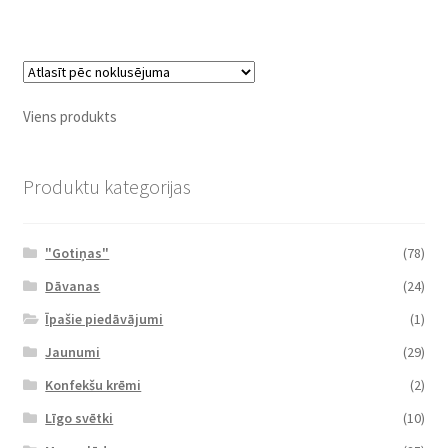
Viens produkts
Produktu kategorijas
"Gotiņas"
(78)
Dāvanas
(24)
Īpašie piedāvājumi
(1)
Jaunumi
(29)
Konfekšu krēmi
(2)
Līgo svētki
(10)