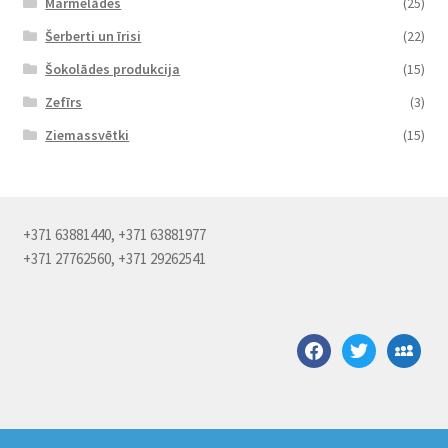
Marmelādes
(25)
Šerberti un īrisi
(22)
Šokolādes produkcija
(15)
Zefīrs
(3)
Ziemassvētki
(15)
+371 63881440, +371 63881977
+371 27762560, +371 29262541
facebook
twitter
myspace