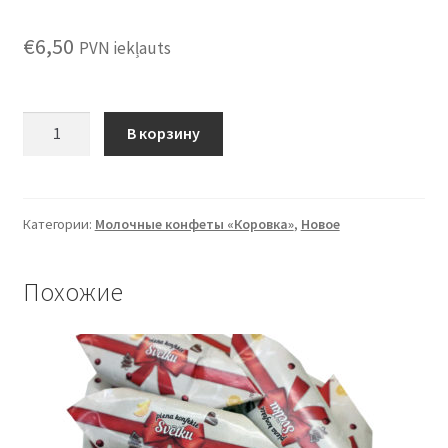
€
6,50
PVN iekļauts
Количество
В корзину
товара
Конфеты
"Готина
с
Категории:
Молочные конфеты «Коровка»
,
Новое
облепихой"
0,5
Похожие
кг