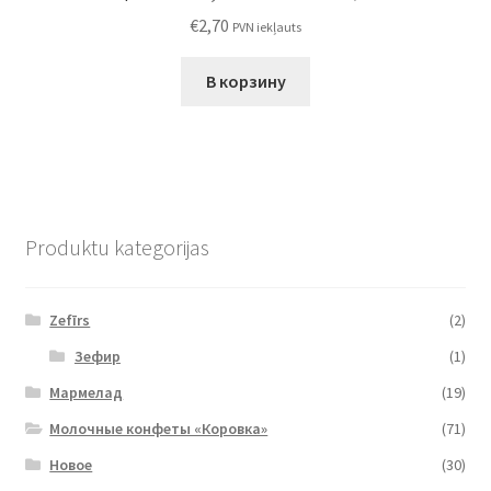
€
2,70
PVN iekļauts
В корзину
Produktu kategorijas
Zefīrs
(2)
Зефир
(1)
Мармелад
(19)
Молочные конфеты «Коровка»
(71)
Новое
(30)