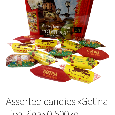
Konditoreja
Assorted candies «Gotiņa
Live Riga» 0.500kg