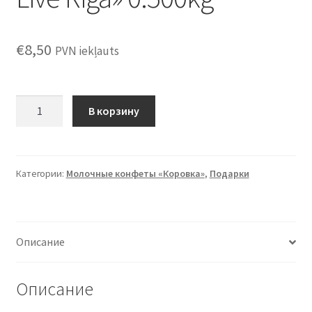
€
8,50
PVN iekļauts
Количество
В корзину
товара
Assorted
candies
"Gotiņa
Категории:
Молочные конфеты «Коровка»
,
Подарки
Live
Riga"
0.500kg
Описание
Описание