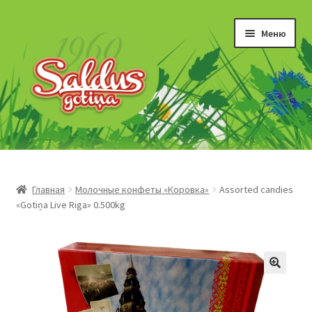
Перейти
Перейти
Меню
к
к
навигации
содержимому
“Gotiņas”
Īriss un šerberts
Главная
Молочные конфеты «Коровка»
Assorted candies
«Gotiņa Live Riga» 0.500kg
Konfekšu krēmi
Marmelāde
Šokolādes produkti