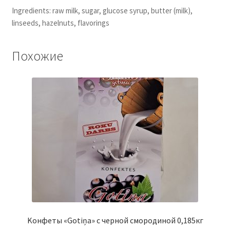
Ingredients: raw milk, sugar, glucose syrup, butter (milk),
linseeds, hazelnuts, flavorings
Похожие
Kонфеты «Gotiņa» с черной смородиной 0,185кг