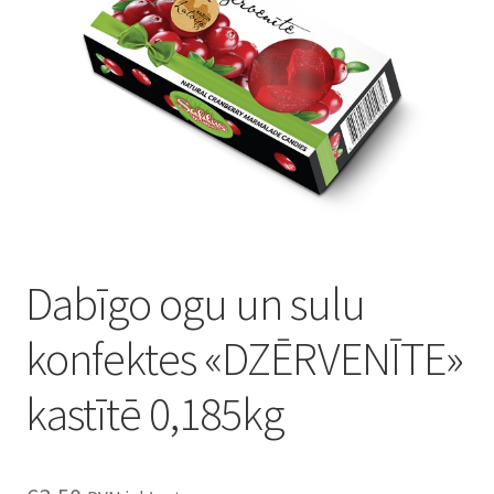
Konditoreja
Dabīgo ogu un sulu
konfektes «DZĒRVENĪTE»
kastītē 0,185kg