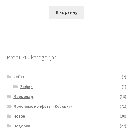
В корзину
Produktu kategorijas
Zefīrs
(2)
Зефир
(1)
Мармелад
(19)
Молочные конфеты «Коровка»
(71)
Новое
(30)
Подарки
(27)