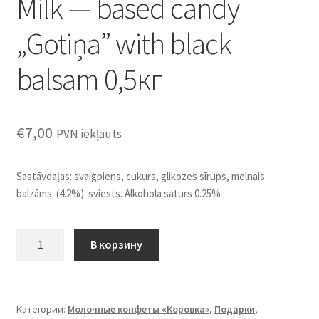
Milk — based candy
„Gotiņa” with black
balsam 0,5кг
€
7,00
PVN iekļauts
Sastāvdaļas: svaigpiens, cukurs, glikozes sīrups, melnais
balzāms (4.2%) sviests. Alkohola saturs 0.25%
Количество
В корзину
товара
Milk
-
based
Категории:
Молочные конфеты «Коровка»
,
Подарки
,