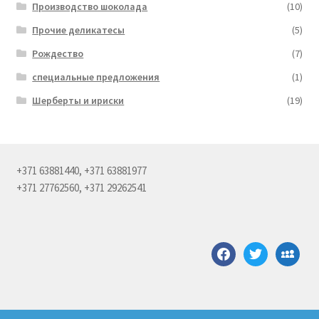
Производство шоколада
(10)
Прочие деликатесы
(5)
Рождество
(7)
специальные предложения
(1)
Шерберты и ириски
(19)
+371 63881440, +371 63881977
+371 27762560, +371 29262541
facebook
twitter
myspace