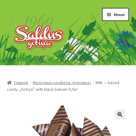
Перейти
Перейти
Меню
к
к
навигации
содержимому
“Gotiņas”
Īriss un šerberts
Главная
Молочные конфеты «Коровка»
Milk — based
candy „Gotiņa” with black balsam 0,5кг
Konfekšu krēmi
Marmelāde
Šokolādes produkti