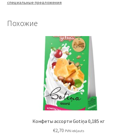
специальные предложения
candy
„Gotiņa”
with
Похожие
black
balsam
0,5кг
Конфеты ассорти Gotiņa 0,185 кг
€
2,70
PVN iekļauts