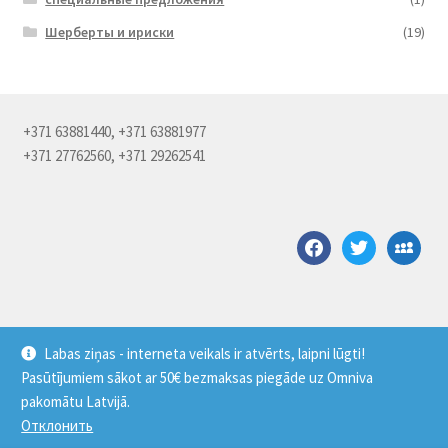
Шерберты и ириски
(19)
+371 63881440, +371 63881977
+371 27762560, +371 29262541
facebook
twitter
myspace
Labas ziņas - interneta veikals ir atvērts, laipni lūgti!
Pasūtījumiem sākot ar 50€ bezmaksas piegāde uz Omniva
© Saldus pārtikas kombināts 2026
pakomātu Latvijā.
Создано с помощью WooCommerce
.
Отклонить