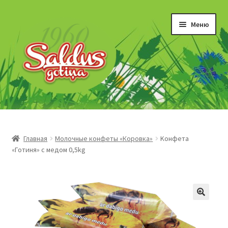
Перейти
Перейти
Меню
к
к
навигации
содержимому
“Gotiņas”
Īriss un šerberts
Главная
Молочные конфеты «Коровка»
Kонфета
«Готиня» с медом 0,5kg
Konfekšu krēmi
Marmelāde
Šokolādes produkti