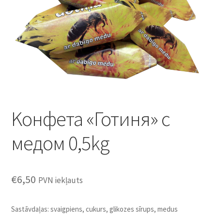
Konditoreja
Kонфета «Готиня» с
медом 0,5kg
€
6,50
PVN iekļauts
Sastāvdaļas: svaigpiens, cukurs, glikozes sīrups, medus