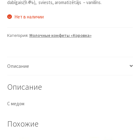
dabīgais(9.4%), sviests, aromatizētājs – vanilīns.
Нет в наличии
Категория:
Молочные конфеты «Коровка»
Описание
Описание
С медом
Похожие