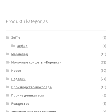
Produktu kategorijas
Zefīrs
(2)
Зефир
(1)
Мармелад
(19)
Молочные конфеты «Коровка»
(71)
Новое
(30)
Подарки
(27)
Производство шоколада
(10)
Прочие деликатесы
(5)
Рождество
(7)
специальные предложения
(1)