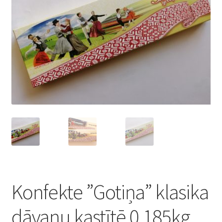
Konditoreja
Konfekte ”Gotiņa” klasika
dāvanu kastītē 0,185kg