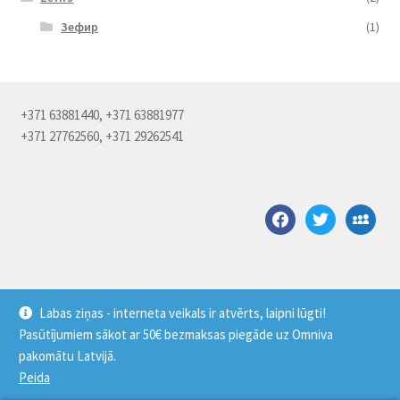
Зефир
(1)
+371 63881440, +371 63881977
+371 27762560, +371 29262541
facebook
twitter
myspace
Labas ziņas - interneta veikals ir atvērts, laipni lūgti!
Pasūtījumiem sākot ar 50€ bezmaksas piegāde uz Omniva
© Saldus pārtikas kombināts 2026
pakomātu Latvijā.
Built with WooCommerce
.
Peida