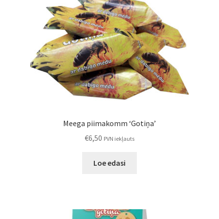
Meega piimakomm ‘Gotiņa’
€
6,50
PVN iekļauts
Loe edasi