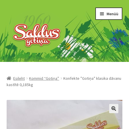
Liigu
Liigu
Menüü
navigeerimisele
sisu
juurde
“Gotiņas”
Īriss un šerberts
Esileht
Kommid “Gotiņa”
Konfekte ”Gotiņa” klasika dāvanu
kastītē 0,185kg
Konfekšu krēmi
Marmelāde
Šokolādes produkti