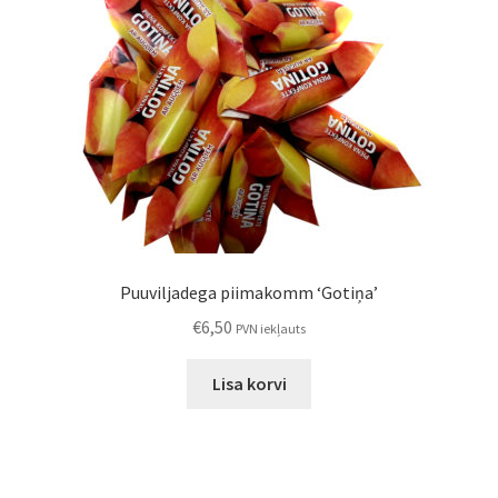
Puuviljadega piimakomm ‘Gotiņa’
€
6,50
PVN iekļauts
Lisa korvi