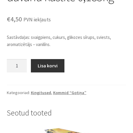
€
4,50
PVN iekļauts
Sastāvdaļas: svaigpiens, cukurs, glikozes sīrups, sviests,
aromatizētājs – vanilīns.
Konfekte
Lisa korvi
''Gotiņa''
klasika
dāvanu
kastītē
Kategooriad:
Kingitused
,
Kommid “Gotiņa”
0,185kg
kogus
Seotud tooted