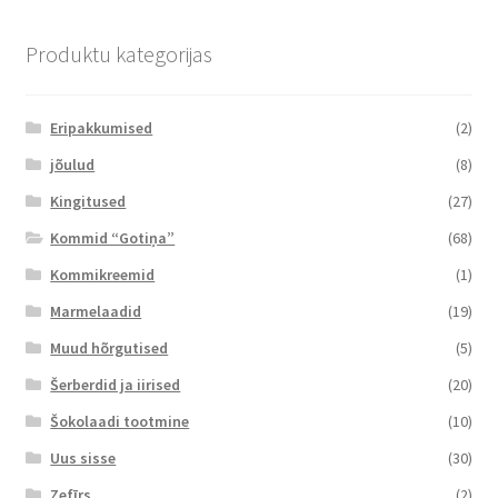
Produktu kategorijas
Eripakkumised
(2)
jõulud
(8)
Kingitused
(27)
Kommid “Gotiņa”
(68)
Kommikreemid
(1)
Marmelaadid
(19)
Muud hõrgutised
(5)
Šerberdid ja iirised
(20)
Šokolaadi tootmine
(10)
Uus sisse
(30)
Zefīrs
(2)