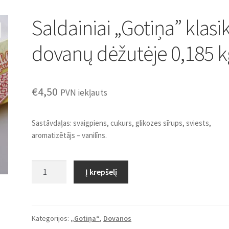
Saldainiai „Gotiņa” klasi
dovanų dėžutėje 0,185 k
€
4,50
PVN iekļauts
Sastāvdaļas: svaigpiens, cukurs, glikozes sīrups, sviests,
aromatizētājs – vanilīns.
produkto
Į krepšelį
kiekis:
Saldainiai
"Gotiņa"
klasika
Kategorijos:
„Gotiņa“
,
Dovanos