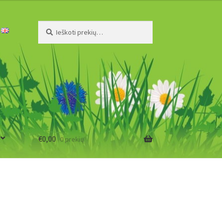
Ieškoti:
Ieškoti
€
0,00
0 prekių