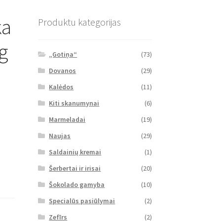
ka
Produktu kategorijas
g
„Gotiņa“
(73)
Dovanos
(29)
Kalėdos
(11)
Kiti skanumynai
(6)
Marmeladai
(19)
Naujas
(29)
Saldainių kremai
(1)
Šerbertai ir irisai
(20)
Šokolado gamyba
(10)
Specialūs pasiūlymai
(2)
Zefīrs
(2)