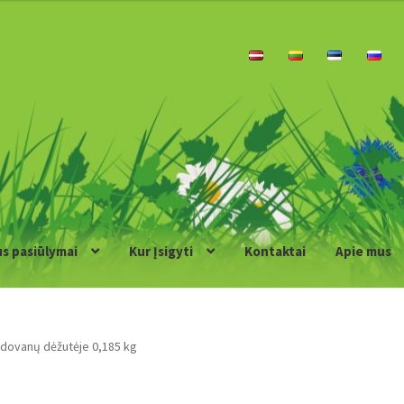
us pasiūlymai
Kur Įsigyti
Kontaktai
Apie mus
a dovanų dėžutėje 0,185 kg