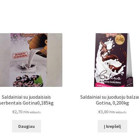
dovanų
dėžutėje
0,185
kg
Saldainiai su juodaisiais
Saldainiai su juoduoju balz
serbentais Gotina0,185kg
Gotina, 0,200kg
€
2,70
€
3,00
PVN iekļauts
PVN iekļauts
Daugiau
Į krepšelį