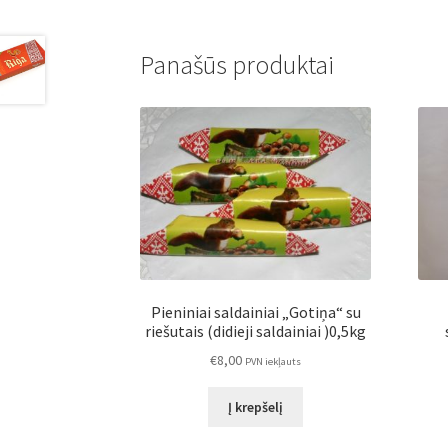
Panašūs produktai
Pieniniai saldainiai „Gotiņa“ su
riešutais (didieji saldainiai )0,5kg
€
8,00
PVN iekļauts
Į krepšelį