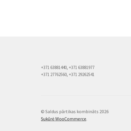
+371 63881440, +371 63881977
+371 27762560, +371 29262541
© Saldus pārtikas kombināts 2026
Sukūrė WooCommerce
.