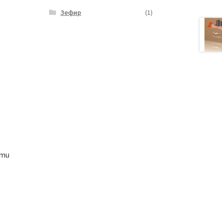
Зефир
(1)
amu