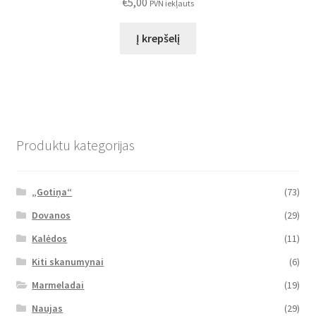
€
5,00
PVN iekļauts
Į krepšelį
Produktu kategorijas
„Gotiņa“
(73)
Dovanos
(29)
Kalėdos
(11)
Kiti skanumynai
(6)
Marmeladai
(19)
Naujas
(29)