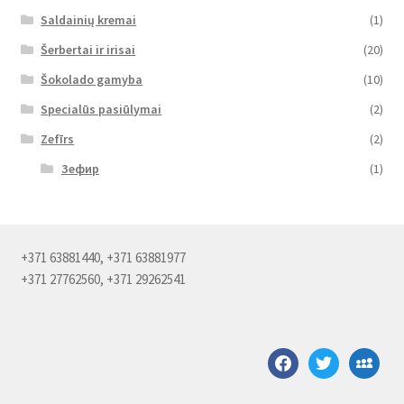
Saldainių kremai
(1)
Šerbertai ir irisai
(20)
Šokolado gamyba
(10)
Specialūs pasiūlymai
(2)
Zefīrs
(2)
Зефир
(1)
+371 63881440, +371 63881977
+371 27762560, +371 29262541
facebook
twitter
myspace