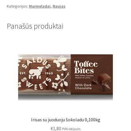
magija
Kategorijos:
Marmeladai
,
Naujas
0,100kg
Panašūs produktai
Irisas su juoduoju šokoladu 0,100kg
€
1,80
PVN iekļauts