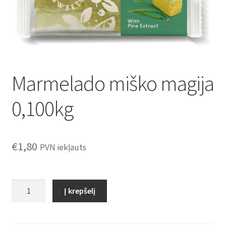
Konditoreja
Marmelado miško magija
0,100kg
€
1,80
PVN iekļauts
produkto
Į krepšelį
kiekis:
Marmelado
miško