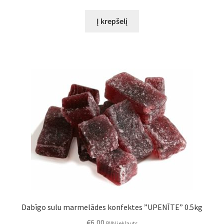
Į krepšelį
Dabīgo sulu marmelādes konfektes ”UPENĪTE” 0.5kg
€
6,00
PVN iekļauts