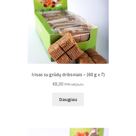
Irisas su grūdų dribsniais – (60 g x 7)
€
8,00
PVN iekļauts
Daugiau