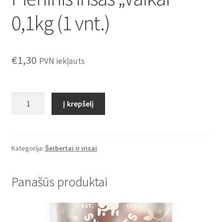
0,1kg (1 vnt.)
€
1,30
PVN iekļauts
produkto
Į krepšelį
kiekis:
Pieninis
irisas
"Vaikai"
Kategorija:
Šerbertai ir irisai
0,1kg
(1
Panašūs produktai
vnt.)