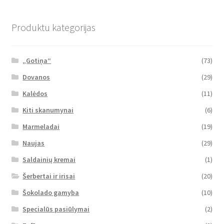
Produktu kategorijas
„Gotiņa“
(73)
Dovanos
(29)
Kalėdos
(11)
Kiti skanumynai
(6)
Marmeladai
(19)
Naujas
(29)
Saldainių kremai
(1)
Šerbertai ir irisai
(20)
Šokolado gamyba
(10)
Specialūs pasiūlymai
(2)