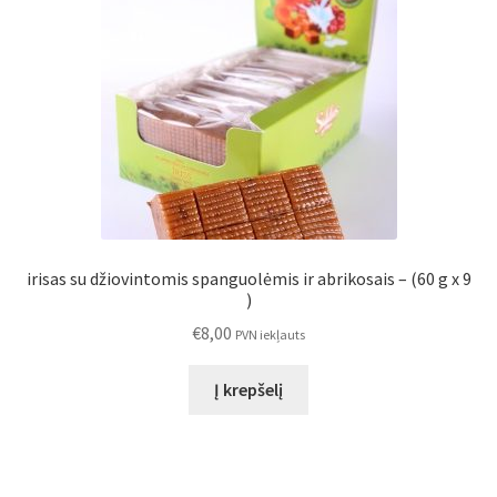
irisas su džiovintomis spanguolėmis ir abrikosais – (60 g x 9
)
€
8,00
PVN iekļauts
Į krepšelį