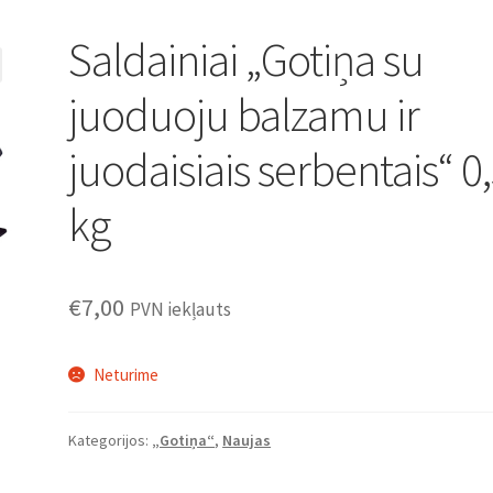
Saldainiai „Gotiņa su
juoduoju balzamu ir
juodaisiais serbentais“ 0
kg
€
7,00
PVN iekļauts
Neturime
Kategorijos:
„Gotiņa“
,
Naujas