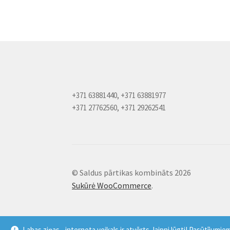
+371 63881440, +371 63881977
+371 27762560, +371 29262541
© Saldus pārtikas kombināts 2026
Sukūrė WooCommerce
.
Labas ziņas - interneta veikals ir atvērts, laipni lūgti! Pasūtīju