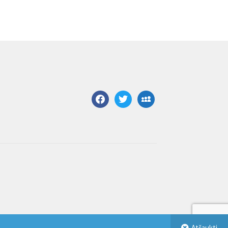
facebook
twitter
myspace
Atšaukti