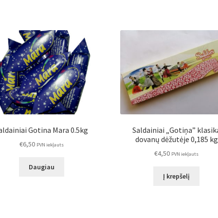
aldainiai Gotina Mara 0.5kg
Saldainiai „Gotiņa” klasik
dovanų dėžutėje 0,185 kg
€
6,50
PVN iekļauts
€
4,50
PVN iekļauts
Daugiau
Į krepšelį