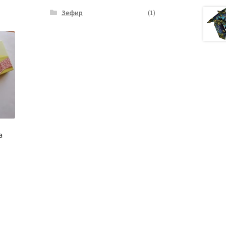
Зефир
(1)
a