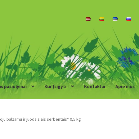
us pasiūlymai
Kur Įsigyti
Kontaktai
Apie mus
oju balzamu ir juodaisiais serbentais“ 0,5 kg