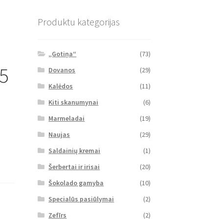
Produktu kategorijas
„Gotiņa“
(73)
,5
Dovanos
(29)
Kalėdos
(11)
Kiti skanumynai
(6)
Marmeladai
(19)
Naujas
(29)
Saldainių kremai
(1)
Šerbertai ir irisai
(20)
Šokolado gamyba
(10)
Specialūs pasiūlymai
(2)
Zefīrs
(2)