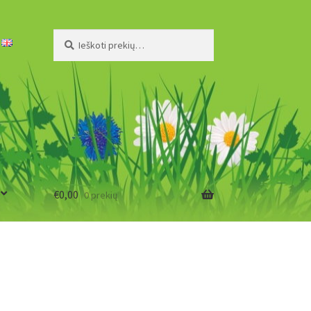
Ieškoti:
Ieškoti
€
0,00
0 prekių