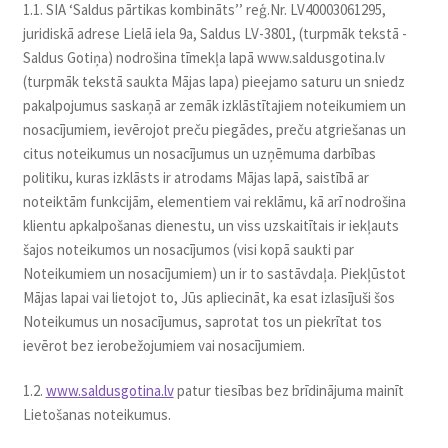
1.1. SIA ‘Saldus pārtikas kombināts’’ reģ.Nr. LV40003061295,
Konditoreja
juridiskā adrese Lielā iela 9a, Saldus LV-3801, (turpmāk tekstā -
Saldus Gotiņa) nodrošina tīmekļa lapā www.saldusgotina.lv
(turpmāk tekstā saukta Mājas lapa) pieejamo saturu un sniedz
pakalpojumus saskaņā ar zemāk izklāstītajiem noteikumiem un
nosacījumiem, ievērojot preču piegādes, preču atgriešanas un
citus noteikumus un nosacījumus un uzņēmuma darbības
politiku, kuras izklāsts ir atrodams Mājas lapā, saistībā ar
noteiktām funkcijām, elementiem vai reklāmu, kā arī nodrošina
klientu apkalpošanas dienestu, un viss uzskaitītais ir iekļauts
šajos noteikumos un nosacījumos (visi kopā saukti par
Noteikumiem un nosacījumiem) un ir to sastāvdaļa. Piekļūstot
Mājas lapai vai lietojot to, Jūs apliecināt, ka esat izlasījuši šos
Noteikumus un nosacījumus, saprotat tos un piekrītat tos
ievērot bez ierobežojumiem vai nosacījumiem.
1.2.
www.saldusgotina.lv
patur tiesības bez brīdinājuma mainīt
Lietošanas noteikumus.