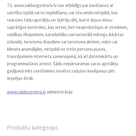
7.1. www.saldusgotina.lv lv nav atbildīgs par kavēšanos ar
saistību izpildi vai to nepildīšanu, vai cita veida neizpildi, kas
radusies tādu apstākļu un šķēršļu dēļ, kuri ir ārpus mūsu
saprātīgas kontroles, kas ietver, bet neaprobežojas ar streikiem,
valdības rīkojumiem, karadarbību vai nacionālā mēroga ārkārtas
stāvokli, terorisma draudiem vai terorisma aktiem, vides vai
klimata anomālijām, neizpildi no trešo personu puses,
traucējumiem interneta savienojumā, kā arī datoriekārtu un
programmatūras atteici. Šādu nepārvaramas varas apstākļu
gadījumā mēs centīsimies novērst radušos kavējumus pēc
iespējas ātrāk.
www.saldusgotina.lv
administrācija
Produktu kategorijas