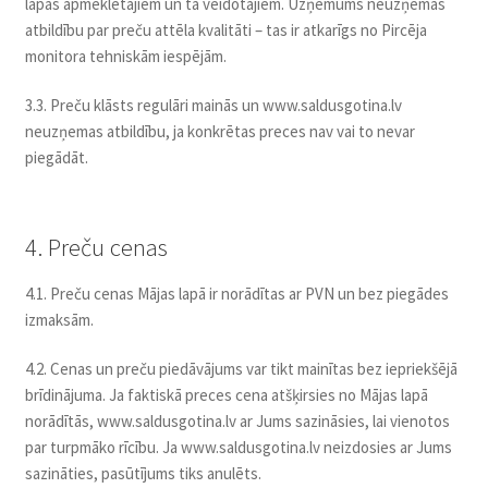
lapas apmeklētājiem un tā veidotājiem. Uzņēmums neuzņemas
atbildību par preču attēla kvalitāti – tas ir atkarīgs no Pircēja
monitora tehniskām iespējām.
3.3. Preču klāsts regulāri mainās un www.saldusgotina.lv
neuzņemas atbildību, ja konkrētas preces nav vai to nevar
piegādāt.
4. Preču cenas
4.1. Preču cenas Mājas lapā ir norādītas ar PVN un bez piegādes
izmaksām.
4.2. Cenas un preču piedāvājums var tikt mainītas bez iepriekšējā
brīdinājuma. Ja faktiskā preces cena atšķirsies no Mājas lapā
norādītās, www.saldusgotina.lv ar Jums sazināsies, lai vienotos
par turpmāko rīcību. Ja www.saldusgotina.lv neizdosies ar Jums
sazināties, pasūtījums tiks anulēts.