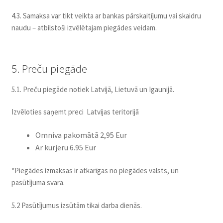
4.3. Samaksa var tikt veikta ar bankas pārskaitījumu vai skaidru
naudu – atbilstoši izvēlētajam piegādes veidam.
5. Preču piegāde
5.1. Preču piegāde notiek Latvijā, Lietuvā un Igaunijā.
Izvēloties saņemt preci Latvijas teritorijā
Omniva pakomātā 2,95 Eur
Ar kurjeru 6.95 Eur
*Piegādes izmaksas ir atkarīgas no piegādes valsts, un
pasūtījuma svara.
5.2 Pasūtījumus izsūtām tikai darba dienās.