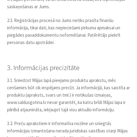
saskaņošanas ar Jums.
2.3. Reģistrācijas procesā no Jums netiks prasīta finanšu
informācija, tikai dati, kas nepieciešami pirkuma apmaksai un
piegādes pavaddokumentu noformēšanai. Patērētājs piekrīt
personas datu apstrādei.
3. Informācijas precizitāte
3.1. Sniedzot Mājas lapā pieejamo produktu aprakstu, mēs
cenšamies būt cik iespējams precīzi. Ja informācijā, kas saistīta ar
produktu (apraksts, svars un tml.) ir notikušas izmaiņas,
www.saldusgotina.lv nevar garantēt, ka katru brīdi Mājas lapa ir
pilnībā atjaunināta, iekļaujot tajā visu aktuālo informāciju.
3.2. Preču aprakstiem ir informatīva nozīme un sniegtās
informācijas izmantošana nerada juridiskas saistības starp Mājas