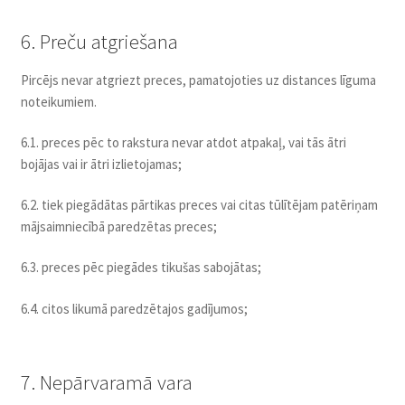
6. Preču atgriešana
Pircējs nevar atgriezt preces, pamatojoties uz distances līguma
noteikumiem.
6.1. preces pēc to rakstura nevar atdot atpakaļ, vai tās ātri
bojājas vai ir ātri izlietojamas;
6.2. tiek piegādātas pārtikas preces vai citas tūlītējam patēriņam
mājsaimniecībā paredzētas preces;
6.3. preces pēc piegādes tikušas sabojātas;
6.4. citos likumā paredzētajos gadījumos;
7. Nepārvaramā vara