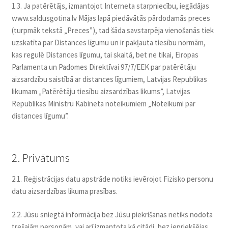
1.3. Ja patērētājs, izmantojot Interneta starpniecību, iegādājas
www.saldusgotina.lv Mājas lapā piedāvātās pārdodamās preces
(turpmāk tekstā „Preces”), tad šāda savstarpēja vienošanās tiek
uzskatīta par Distances līgumu un ir pakļauta tiesību normām,
kas regulē Distances līgumu, tai skaitā, bet ne tikai, Eiropas
Parlamenta un Padomes Direktīvai 97/7/EEK par patērētāju
aizsardzību saistībā ar distances līgumiem, Latvijas Republikas
likumam „Patērētāju tiesību aizsardzības likums”, Latvijas
Republikas Ministru Kabineta noteikumiem „Noteikumi par
distances līgumu”.
2. Privātums
2.1. Reģistrācijas datu apstrāde notiks ievērojot Fizisko personu
datu aizsardzības likuma prasības.
2.2. Jūsu sniegtā informācija bez Jūsu piekrišanas netiks nodota
trešajām personām, vai arī izmantota kā citādi, bez iepriekšējas