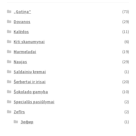
„Gotiņa“
(73)
Dovanos
(29)
Kalėdos
(11)
Kiti skanumynai
(6)
Marmeladai
(19)
Naujas
(29)
Saldainių kremai
(1)
Šerbertai ir irisai
(20)
Šokolado gamyba
(10)
Specialūs pasiūlymai
(2)
Zefīrs
(2)
Зефир
(1)