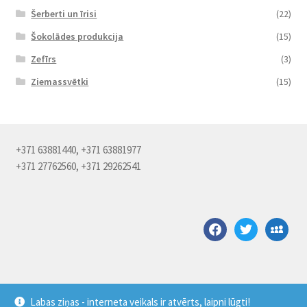
Šerberti un īrisi
(22)
Šokolādes produkcija
(15)
Zefīrs
(3)
Ziemassvētki
(15)
+371 63881440, +371 63881977
+371 27762560, +371 29262541
facebook
twitter
myspace
Labas ziņas - interneta veikals ir atvērts, laipni lūgti!