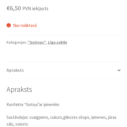
€
6,50
PVN iekļauts
Nav noliktavā
Kategorijas:
"Gotiņas"
,
Līgo svētki
Apraksts
Apraksts
Konfekte “Gotiņa”ar ķimenēm
Sastāvdaļas: svaigpiens, cukurs,glikozes sīrups, ķimenes, jūras
sāls, sviests