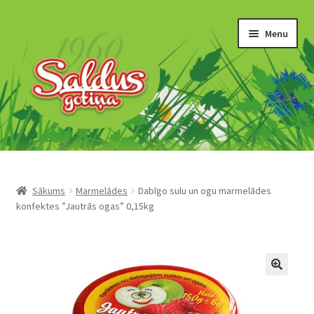
Skip
Skip
Menu
to
to
navigation
content
“Gotiņas”
Īriss un šerberts
Sākums
Marmelādes
Dabīgo sulu un ogu marmelādes
konfektes ”Jautrās ogas” 0,15kg
Konfekšu krēmi
Marmelāde
Šokolādes produkti