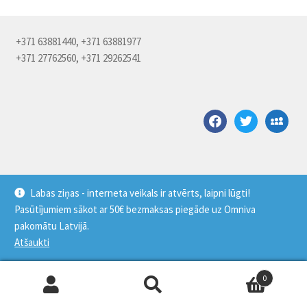
+371 63881440, +371 63881977
+371 27762560, +371 29262541
facebook
twitter
myspace
Labas ziņas - interneta veikals ir atvērts, laipni lūgti!
Pasūtījumiem sākot ar 50€ bezmaksas piegāde uz Omniva
© Saldus pārtikas kombināts 2026
pakomātu Latvijā.
Sukūrė WooCommerce
.
Atšaukti
0
Ieškoti:
Ieškoti