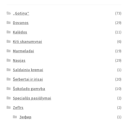
„Gotiņa“
(73)
Dovanos
(29)
Kalėdos
(11)
Kiti skanumynai
(6)
Marmeladai
(19)
Naujas
(29)
Saldainių kremai
(1)
Šerbertai ir irisai
(20)
Šokolado gamyba
(10)
Specialūs pasiūlymai
(2)
Zefīrs
(2)
Зефир
(1)