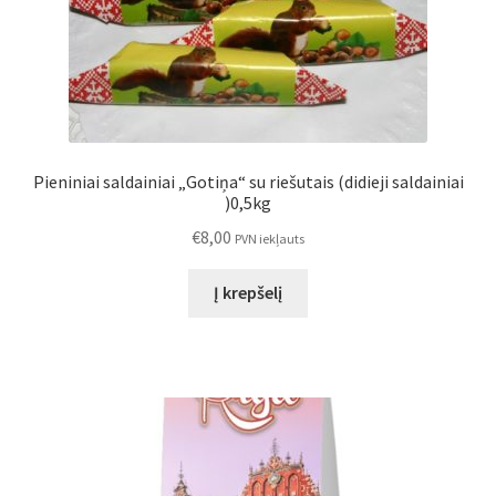
Pieniniai saldainiai „Gotiņa“ su riešutais (didieji saldainiai
)0,5kg
€
8,00
PVN iekļauts
Į krepšelį