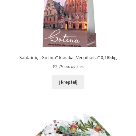
Saldainių „Gotiņa” klasika „Vecpilsėta” 0,185kg
€
2,75
PVN iekļauts
Į krepšelį