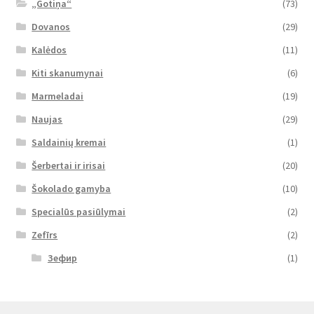
„Gotiņa“
(73)
Dovanos
(29)
Kalėdos
(11)
Kiti skanumynai
(6)
Marmeladai
(19)
Naujas
(29)
Saldainių kremai
(1)
Šerbertai ir irisai
(20)
Šokolado gamyba
(10)
Specialūs pasiūlymai
(2)
Zefīrs
(2)
Зефир
(1)