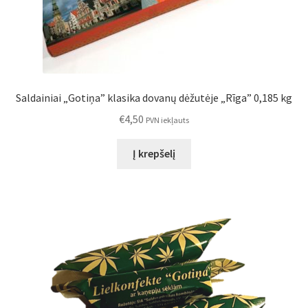
Saldainiai „Gotiņa” klasika dovanų dėžutėje „Rīga” 0,185 kg
€
4,50
PVN iekļauts
Į krepšelį