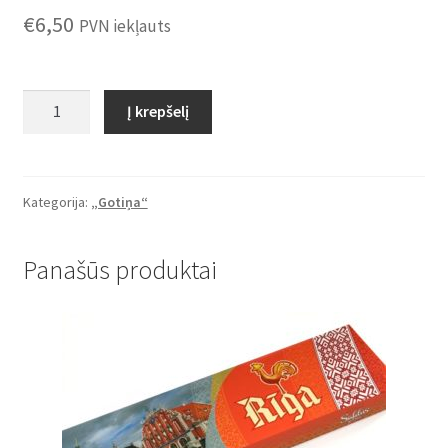
€
6,50
PVN iekļauts
produkto
Į krepšelį
kiekis:
Saldainiai
"Gotiņa"
su
Kategorija:
„Gotiņa“
levandomis
0,5kg
Panašūs produktai