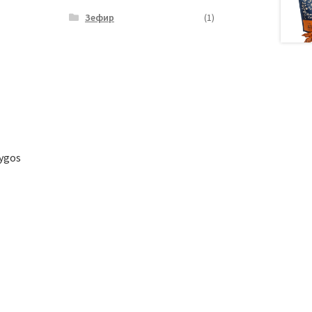
Зефир
(1)
Rygos