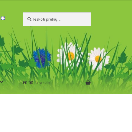
Ieškoti:
Ieškoti
€
0,00
0 prekių