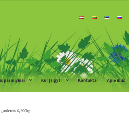
us pasiūlymai
Kur Įsigyti
Kontaktai
Apie mus
anguolėmis 0,200kg