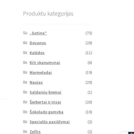
Produktu kategorijas
„Gotiņa“
(73)
Dovanos
(29)
Kalėdos
(11)
Kiti skanumynai
(6)
Marmeladai
(19)
Naujas
(29)
Saldainių kremai
(1)
Šerbertai ir irisai
(20)
Šokolado gamyba
(10)
Specialūs pasiūlymai
(2)
Zefīrs
(2)