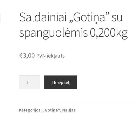
Saldainiai „Gotiņa” su
spanguolėmis 0,200kg
€
3,00
PVN iekļauts
produkto
Į krepšelį
kiekis:
Saldainiai
"Gotiņa"
su
Kategorijos:
„Gotiņa“
,
Naujas
spanguolėmis
0,200kg