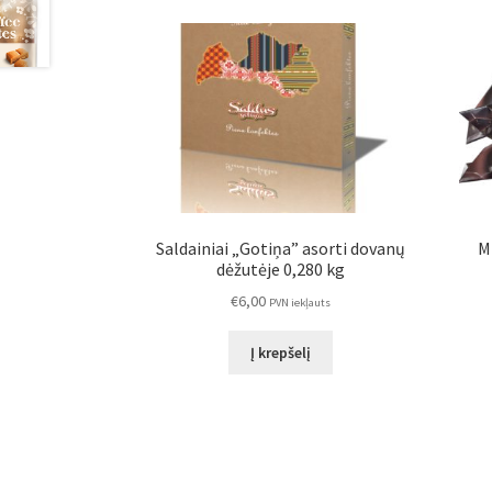
Saldainiai „Gotiņa” asorti dovanų
M
dėžutėje 0,280 kg
€
6,00
PVN iekļauts
Į krepšelį