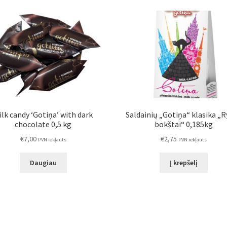
ilk candy ‘Gotiņa’ with dark
Saldainių „Gotiņa“ klasika „
chocolate 0,5 kg
bokštai“ 0,185kg
€
7,00
€
2,75
PVN iekļauts
PVN iekļauts
Daugiau
Į krepšelį