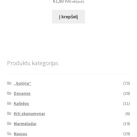
€
1,80
PVN iekļauts
Į krepšelį
Produktu kategorijas
„Gotiņa“
(73)
Dovanos
(29)
Kalėdos
(11)
Kiti skanumynai
(6)
Marmeladai
(19)
Naujas
(29)