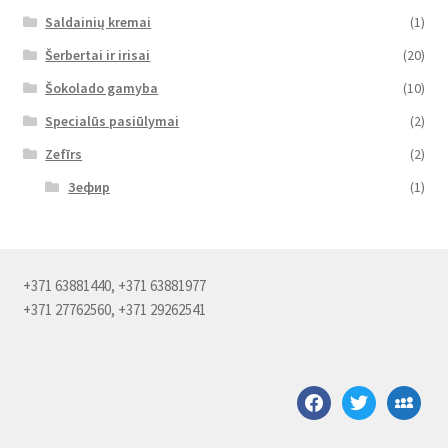
Saldainių kremai
(1)
Šerbertai ir irisai
(20)
Šokolado gamyba
(10)
Specialūs pasiūlymai
(2)
Zefīrs
(2)
Зефир
(1)
+371 63881440, +371 63881977
+371 27762560, +371 29262541
facebook
twitter
myspace