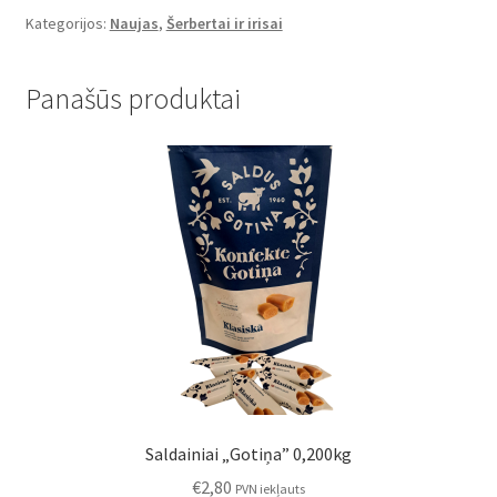
spanguolėmis
Kategorijos:
Naujas
,
Šerbertai ir irisai
0,100kg
Panašūs produktai
Saldainiai „Gotiņa” 0,200kg
€
2,80
PVN iekļauts