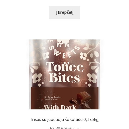
Į krepšelį
Irisas su juoduoju šokoladu 0,175kg
€
2,80
PVN iekļauts