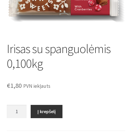
Konditoreja
Irisas su spanguolėmis
0,100kg
€
1,80
PVN iekļauts
produkto
Į krepšelį
kiekis:
Irisas
su